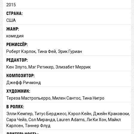
2015
СТРАНА:
США
ЖАНР:
комедия
РЕЖИССЁР:
Роберт Кэрлок, Тина Фей, Эрик Гуриан
РЕДАКТОР:
Кен Элуто, Мэг Ретикер, Элизабет Меррик
КОМПОЗИТОР:
Джефф Ричмонд
ХУДОЖНИК:
Тереза Мастропьерро, Милен Сантос, Тина Нигро
В РОЛЯХ:
Элли Кемпер, Титус Берджесс, Кэрол Кейн, Джейн Краковски,
Сара Чейз, Сол Миранда, Lauren Adams, Ли Ки Хон, Майкл
Карлсен, Тэннер Флуд