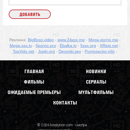
Реклама:
BigBoss.video
-
www.24xxx.me
-
Mega-porno.me
-
Mega-xxx.tv
-
5porno.pro
-
Ebalka.tv
-
5xxx.org
-
XRest.net
-
TopVids.net
-
Jopki.org
-
Devonki.sex
-
Pornosector.info
-
ГЛАВНАЯ
НОВИНКИ
ФИЛЬМЫ
СЕРИАЛЫ
ОЖИДАЕМЫЕ ПРЕМЬЕРЫ
МУЛЬТФИЛЬМЫ
КОНТАКТЫ
© 2026 kinolution.com - смотри