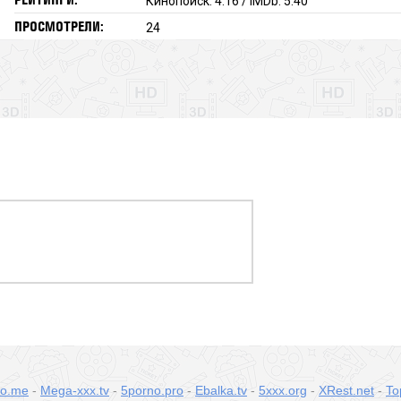
Кинопоиск: 4.16 / IMDb: 5.40
ПРОСМОТРЕЛИ:
24
no.me
-
Mega-xxx.tv
-
5porno.pro
-
Ebalka.tv
-
5xxx.org
-
XRest.net
-
To