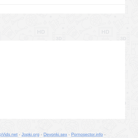
pVids.net
-
Jopki.org
-
Devonki.sex
-
Pornosector.info
-