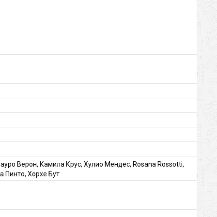
 Лауро Верон, Камила Крус, Хулио Мендес, Rosana Rossotti,
а Пинто, Хорхе Бут