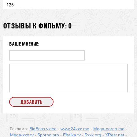
126
ОТЗЫВЫ К ФИЛЬМУ: 0
ВАШЕ МНЕНИЕ:
Реклама:
BigBoss.video
-
www.24xxx.me
-
Mega-porno.me
-
Mega-xxx.tv
-
5porno.pro
-
Ebalka.tv
-
5xxx.org
-
XRest.net
-