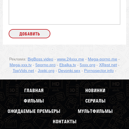
Реклама:
BigBoss.video
-
www.24xxx.me
-
Mega-porno.me
-
Mega-xxx.tv
-
5porno.pro
-
Ebalka.tv
-
5xxx.org
-
XRest.net
-
TopVids.net
-
Jopki.org
-
Devonki.sex
-
Pornosector.info
-
ГЛАВНАЯ
НОВИНКИ
ФИЛЬМЫ
СЕРИАЛЫ
ОЖИДАЕМЫЕ ПРЕМЬЕРЫ
МУЛЬТФИЛЬМЫ
КОНТАКТЫ