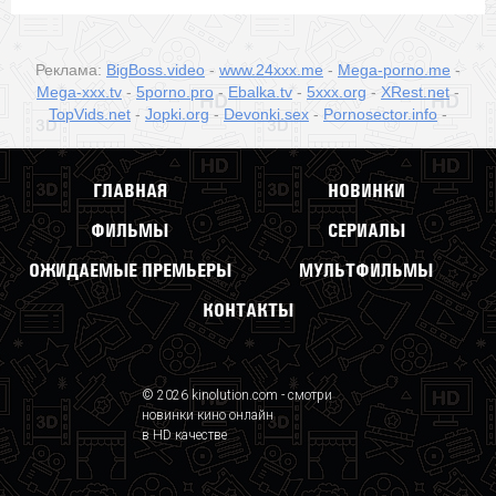
Реклама:
BigBoss.video
-
www.24xxx.me
-
Mega-porno.me
-
Mega-xxx.tv
-
5porno.pro
-
Ebalka.tv
-
5xxx.org
-
XRest.net
-
TopVids.net
-
Jopki.org
-
Devonki.sex
-
Pornosector.info
-
ГЛАВНАЯ
НОВИНКИ
ФИЛЬМЫ
СЕРИАЛЫ
ОЖИДАЕМЫЕ ПРЕМЬЕРЫ
МУЛЬТФИЛЬМЫ
КОНТАКТЫ
© 2026 kinolution.com - смотри
новинки кино онлайн
в HD качестве