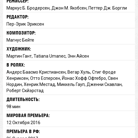
РЕЖИССЁР:
Маркус Б. Бродерсен, Джон М. Якобсен, Петтер Дж. Боргли
РЕДАКТОР:
Пер-Эрик Эриксен
КОМПОЗИТОР:
Магнус Бейте
ХУДОЖНИК:
Мартин Гант, Tatiana Umanec, Энн Айсен
В РОЛЯХ:
Андерс Баасмо Кристиансен, Вегар Хуль, Стиг Фроде
Хенриксен, Отто Есперсен, Йонас Хофф Офтебро, Свен
Нордин, Хенрик Местад, Миккель Гауп, Дженни Скавлан,
Роберт Скйэрстад
ДЛИТЕЛЬНОСТЬ:
98 мин
МИРОВАЯ ПРЕМЬЕРА:
12 Октября 2016
ПРЕМЬЕРА В РФ: