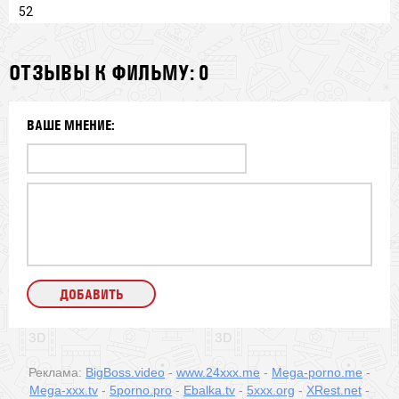
52
ОТЗЫВЫ К ФИЛЬМУ: 0
ВАШЕ МНЕНИЕ:
Реклама:
BigBoss.video
-
www.24xxx.me
-
Mega-porno.me
-
Mega-xxx.tv
-
5porno.pro
-
Ebalka.tv
-
5xxx.org
-
XRest.net
-