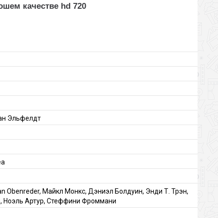
ошем качестве hd 720
иан Эльфелдт
еа
n Obenreder, Майкл Монкс, Дэниэл Болдуин, Энди Т. Трэн,
, Ноэль Артур, Стеффини Фроммани