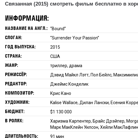
Связанная (2015) смотреть фильм бесплатно в хор
ИНФОРМАЦИЯ:
НАЗВАНИЕ НА АНГЛ.:
“Bound”
СЛОГАН:
“Surrender Your Passion”
ГОД ВЫПУСКА:
2015
СТРАНА:
США
ЖАНР:
триллер, драма
РЕЖИССЁР:
Дэвид Майкл Лэтт, Пол Бейлс, Максимил
РЕДАКТОР:
Джеймс Конделик
КОМПОЗИТОР:
Крис Кано
ХУДОЖНИК:
Kalise Wallace, Дилан Лански, Есения Корр
БЮДЖЕТ:
$1 130 000
В РОЛЯХ:
Харизма Карпентер, Брайс Дрэйпер, Morga
Марк МакКлейн Уилсон, Хейли МакЛафлин
ДЛИТЕЛЬНОСТЬ:
91 мин