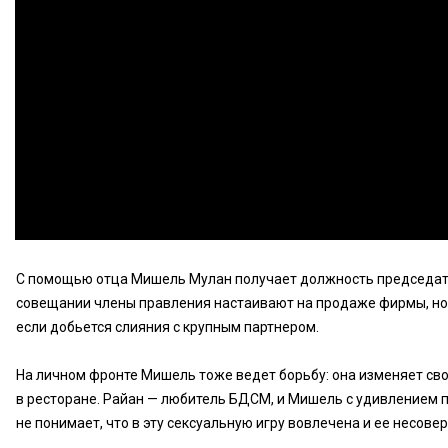
С помощью отца Мишель Мулан получает должность председател
совещании члены правления настаивают на продаже фирмы, но 
если добьется слияния с крупным партнером.
На личном фронте Мишель тоже ведет борьбу: она изменяет св
в ресторане. Райан — любитель БДСМ, и Мишель с удивлением по
не понимает, что в эту сексуальную игру вовлечена и ее несов