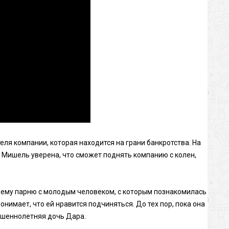
я компании, которая находится на грани банкротства. На
Мишель уверена, что сможет поднять компанию с колен,
оему парню с молодым человеком, с которым познакомилась
нимает, что ей нравится подчиняться. До тех пор, пока она
ершеннолетняя дочь Дара.