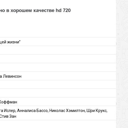
но в хорошем качестве hd 720
ящей жизни”
ка Левинсон
и Хоффман
 Ислер, Анналиса Бассо, Николас Хэмилтон, Шри Крукс,
 Стив Зан