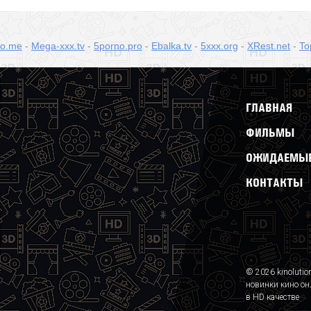
no.me
-
Mega-xxx.tv
-
5porno.pro
-
Ebalka.tv
-
5xxx.org
-
XRest.net
-
To
ГЛАВНАЯ
ФИЛЬМЫ
ОЖИДАЕМЫЕ
КОНТАКТЫ
© 2026 kinolutio
новинки кино он
в HD качестве