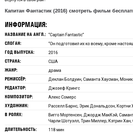
Капитан Фантастик (2016) смотреть фильм бесплат
ИНФОРМАЦИЯ:
НАЗВАНИЕ НА АНГЛ.:
“Captain Fantastic”
СЛОГАН:
“Он подготовил их ко всему, кроме насто
ГОД ВЫПУСКА:
2016
СТРАНА:
США
ЖАНР:
драма
РЕЖИССЁР:
Деклан Болдуин, Саманта Хаусман, Мони
РЕДАКТОР:
Джозеф Крингс
КОМПОЗИТОР:
Алекс Сомерс
ХУДОЖНИК:
Расселл Барнс, Эрик Дональдсон, Кортн
В РОЛЯХ:
Вигго Мортенсен, Джордж МакКэй, Саманта
Чарли Шотуэлл, Трин Миллер, Кэтрин Хан,
ДЛИТЕЛЬНОСТЬ:
118 мин