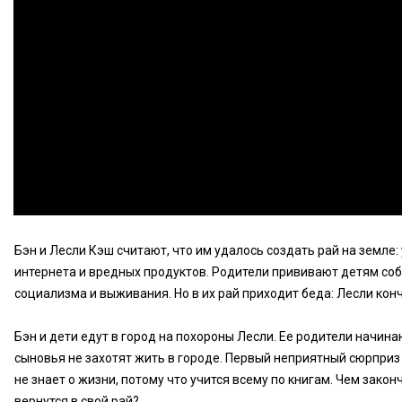
Бэн и Лесли Кэш считают, что им удалось создать рай на земле:
интернета и вредных продуктов. Родители прививают детям с
социализма и выживания. Но в их рай приходит беда: Лесли конч
Бэн и дети едут в город на похороны Лесли. Ее родители начинаю
сыновья не захотят жить в городе. Первый неприятный сюрприз 
не знает о жизни, потому что учится всему по книгам. Чем зако
вернутся в свой рай?