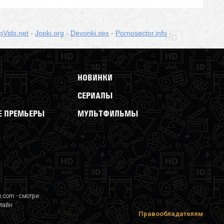
pVids.net
-
Jopki.org
-
Devonki.sex
-
Pornosector.info
-
НОВИНКИ
СЕРИАЛЫ
 ПРЕМЬЕРЫ
МУЛЬТФИЛЬМЫ
n.com - смотри
лайн
Правообладателям