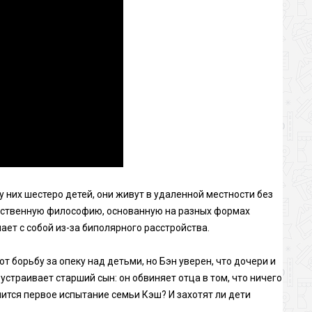
 у них шестеро детей, они живут в удаленной местности без
обственную философию, основанную на разных формах
ает с собой из-за биполярного расстройства.
т борьбу за опеку над детьми, но Бэн уверен, что дочери и
устраивает старший сын: он обвиняет отца в том, что ничего
нчится первое испытание семьи Кэш? И захотят ли дети