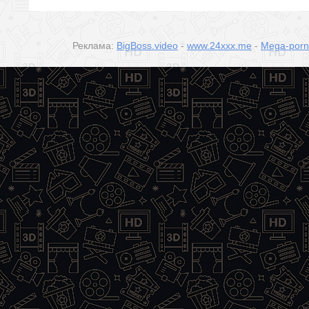
Реклама:
BigBoss.video
-
www.24xxx.me
-
Mega-por