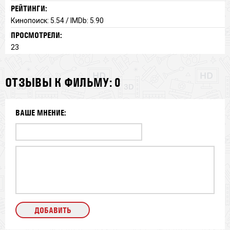
РЕЙТИНГИ:
Кинопоиск: 5.54 / IMDb: 5.90
ПРОСМОТРЕЛИ:
23
ОТЗЫВЫ К ФИЛЬМУ: 0
ВАШЕ МНЕНИЕ: