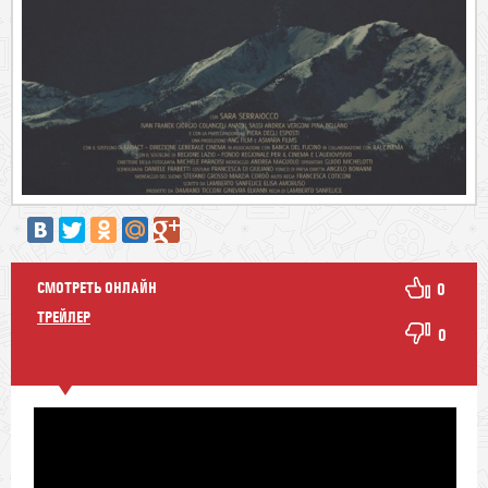
СМОТРЕТЬ ОНЛАЙН
0
ТРЕЙЛЕР
0