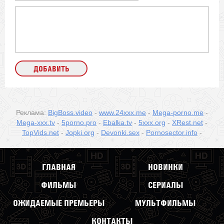
Реклама:
BigBoss.video
-
www.24xxx.me
-
Mega-porno.me
-
Mega-xxx.tv
-
5porno.pro
-
Ebalka.tv
-
5xxx.org
-
XRest.net
-
TopVids.net
-
Jopki.org
-
Devonki.sex
-
Pornosector.info
-
ГЛАВНАЯ
НОВИНКИ
ФИЛЬМЫ
СЕРИАЛЫ
ОЖИДАЕМЫЕ ПРЕМЬЕРЫ
МУЛЬТФИЛЬМЫ
КОНТАКТЫ