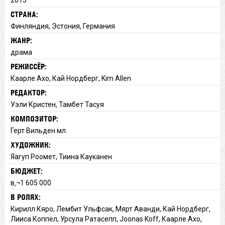
СТРАНА:
Финляндия, Эстония, Германия
ЖАНР:
драма
РЕЖИССЁР:
Каарле Ахо, Кай Нордберг, Kim Allen
РЕДАКТОР:
Уэли Кристен, Тамбет Тасуя
КОМПОЗИТОР:
Герт Вильден мл.
ХУДОЖНИК:
Яагуп Роомет, Тиина Кауканен
БЮДЖЕТ:
в‚¬1 605 000
В РОЛЯХ:
Кирилл Кяро, Лембит Ульфсак, Мярт Аванди, Кай Нордберг,
Лииса Коппел, Урсула Ратасепп, Joonas Koff, Каарле Ахо,