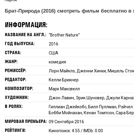
Брат-Природа (2016) смотреть фильм бесплатно в 
ИНФОРМАЦИЯ:
НАЗВАНИЕ НА АНГЛ.:
“Brother Nature”
ГОД ВЫПУСКА:
2016
СТРАНА:
США
ЖАНР:
комедия
РЕЖИССЁР:
Лорн Майклз, Дженни Хинки, Мишель Сто
РЕДАКТОР:
Келли Брикнер
КОМПОЗИТОР:
Марк Максвелл
ХУДОЖНИК:
Джон Лавин, Эрик Шуновер, Джули Карна
В РОЛЯХ:
Гиллиан Джейкобс, Билл Пуллман, Рэйчел 
Бобби Мойнахан, Кенан Томпсон, Сара Бёр
МИРОВАЯ ПРЕМЬЕРА:
09 Сентября 2016
РЕЙТИНГИ:
Кинопоиск: 4.55 / IMDb: 0.00