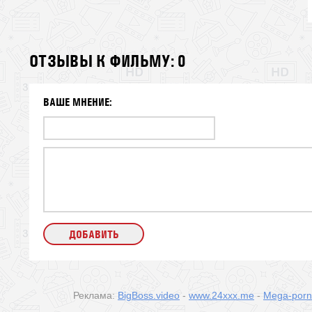
ОТЗЫВЫ К ФИЛЬМУ: 0
ВАШЕ МНЕНИЕ:
Реклама:
BigBoss.video
-
www.24xxx.me
-
Mega-por