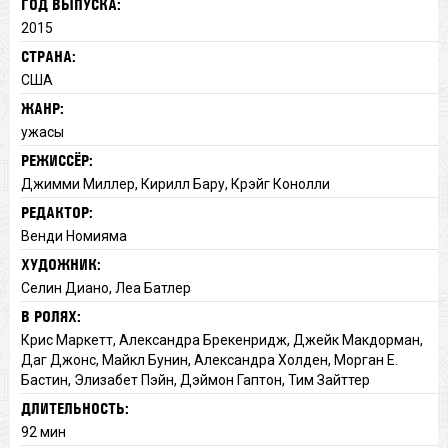
ГОД ВЫПУСКА:
2015
СТРАНА:
США
ЖАНР:
ужасы
РЕЖИССЁР:
Джимми Миллер, Кирилл Бару, Крэйг Конолли
РЕДАКТОР:
Венди Номияма
ХУДОЖНИК:
Селин Диано, Леа Батлер
В РОЛЯХ:
Крис Маркетт, Александра Брекенридж, Джейк Макдорман,
Даг Джонс, Майкл Бунин, Александра Холден, Морган Е.
Бастин, Элизабет Пэйн, Дэймон Гаптон, Тим Зайттер
ДЛИТЕЛЬНОСТЬ:
92 мин