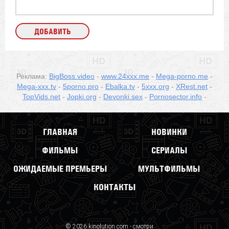
Реклама:
BigBoss.video
-
www.24xxx.me
-
Mega-porno.me
-
Mega-xxx.tv
-
5porno.pro
-
Ebalka.tv
-
5xxx.org
-
XRest.net
-
TopVids.net
-
Jopki.org
-
Devonki.sex
-
Pornosector.info
-
ГЛАВНАЯ
НОВИНКИ
ФИЛЬМЫ
СЕРИАЛЫ
ОЖИДАЕМЫЕ ПРЕМЬЕРЫ
МУЛЬТФИЛЬМЫ
КОНТАКТЫ
© 2026 kinolution.com - смотри