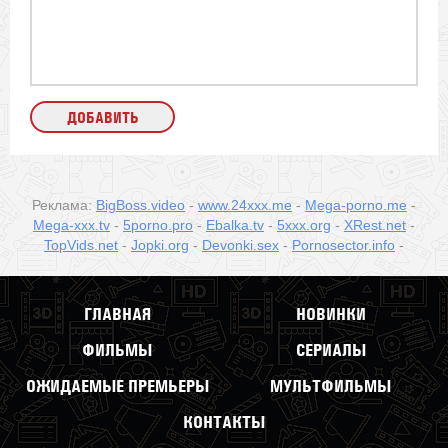
Реклама:
BigBoss.video
-
www.24xxx.me
-
Mega-porno.me
-
Mega-xxx.tv
-
5porno.pro
-
Ebalka.tv
-
5xxx.org
-
XRest.net
-
TopVids.net
-
Jopki.org
-
Devonki.sex
-
Pornosector.info
-
ГЛАВНАЯ
НОВИНКИ
ФИЛЬМЫ
СЕРИАЛЫ
ОЖИДАЕМЫЕ ПРЕМЬЕРЫ
МУЛЬТФИЛЬМЫ
КОНТАКТЫ