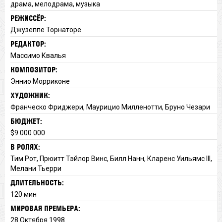
драма, мелодрама, музыка
РЕЖИССЁР:
Джузеппе Торнаторе
РЕДАКТОР:
Массимо Квалья
КОМПОЗИТОР:
Эннио Морриконе
ХУДОЖНИК:
Франческо Фриджери, Маурицио Милленотти, Бруно Чезари
БЮДЖЕТ:
$9 000 000
В РОЛЯХ:
Тим Рот, Прюитт Тэйлор Винс, Билл Нанн, Кларенс Уильямс III,
Мелани Тьерри
ДЛИТЕЛЬНОСТЬ:
120 мин
МИРОВАЯ ПРЕМЬЕРА:
28 Октября 1998