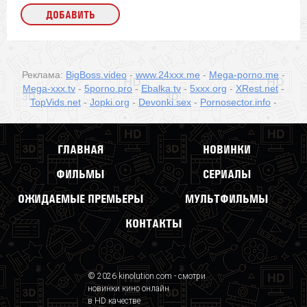
Реклама:
BigBoss.video
-
www.24xxx.me
-
Mega-porno.me
-
Mega-xxx.tv
-
5porno.pro
-
Ebalka.tv
-
5xxx.org
-
XRest.net
-
TopVids.net
-
Jopki.org
-
Devonki.sex
-
Pornosector.info
-
ГЛАВНАЯ
НОВИНКИ
ФИЛЬМЫ
СЕРИАЛЫ
ОЖИДАЕМЫЕ ПРЕМЬЕРЫ
МУЛЬТФИЛЬМЫ
КОНТАКТЫ
© 2026 kinolution.com - смотри
новинки кино онлайн
в HD качестве