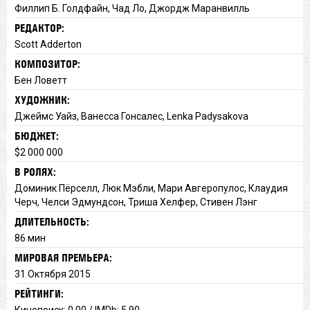
Филлип Б. Голдфайн, Чад Ло, Джордж Маранвилль
РЕДАКТОР:
Scott Adderton
КОМПОЗИТОР:
Бен Ловетт
ХУДОЖНИК:
Джеймс Уайз, Ванесса Гонсалес, Lenka Padysakova
БЮДЖЕТ:
$2 000 000
В РОЛЯХ:
Доминик Пёрселл, Люк Мэбли, Мари Авгеропулос, Клаудия
Черч, Челси Эдмундсон, Триша Хелфер, Стивен Лэнг
ДЛИТЕЛЬНОСТЬ:
86 мин
МИРОВАЯ ПРЕМЬЕРА:
31 Октября 2015
РЕЙТИНГИ:
Кинопоиск: 0.00 / IMDb: 5.90