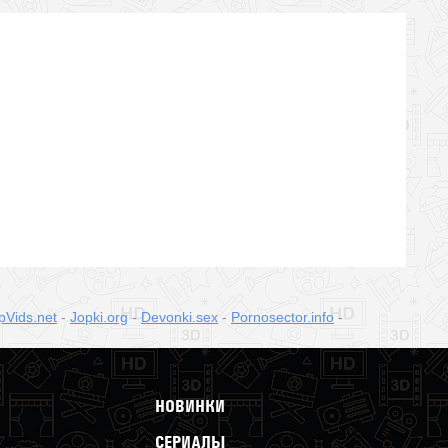
pVids.net
-
Jopki.org
-
Devonki.sex
-
Pornosector.info
-
НОВИНКИ
СЕРИАЛЫ