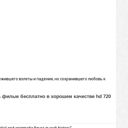
ежившего взлеты и падения, но сохранившего любовь к
ть фильм бесплатно в хорошем качестве hd 720
ial and enigmatic figure in rock history”