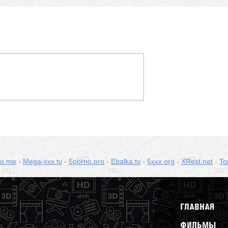
no.me
-
Mega-xxx.tv
-
5porno.pro
-
Ebalka.tv
-
5xxx.org
-
XRest.net
-
To
ГЛАВНАЯ
ФИЛЬМЫ