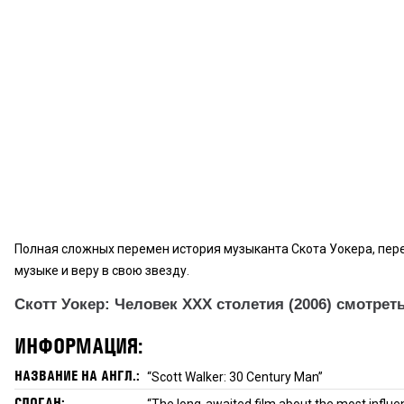
Полная сложных перемен история музыканта Скота Уокера, пер
музыке и веру в свою звезду.
Скотт Уокер: Человек ХХХ столетия (2006) смотре
ИНФОРМАЦИЯ:
НАЗВАНИЕ НА АНГЛ.:
“Scott Walker: 30 Century Man”
СЛОГАН:
“The long-awaited film about the most influent