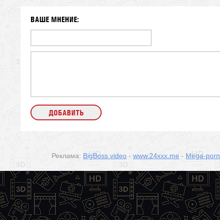
ВАШЕ МНЕНИЕ:
Реклама:
BigBoss.video
-
www.24xxx.me
-
Mega-por