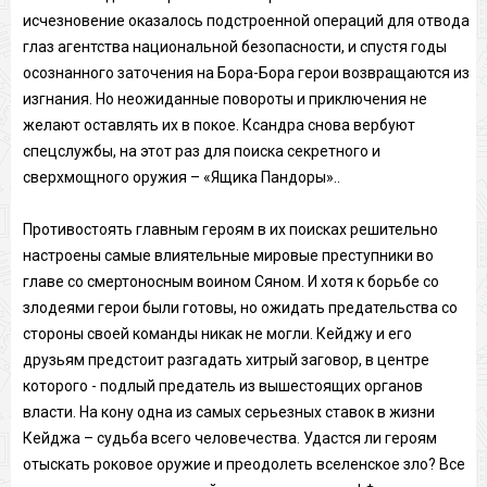
исчезновение оказалось подстроенной операций для отвода
глаз агентства национальной безопасности, и спустя годы
осознанного заточения на Бора-Бора герои возвращаются из
изгнания. Но неожиданные повороты и приключения не
желают оставлять их в покое. Ксандра снова вербуют
спецслужбы, на этот раз для поиска секретного и
сверхмощного оружия – «Ящика Пандоры»..
Противостоять главным героям в их поисках решительно
настроены самые влиятельные мировые преступники во
главе со смертоносным воином Сяном. И хотя к борьбе со
злодеями герои были готовы, но ожидать предательства со
стороны своей команды никак не могли. Кейджу и его
друзьям предстоит разгадать хитрый заговор, в центре
которого - подлый предатель из вышестоящих органов
власти. На кону одна из самых серьезных ставок в жизни
Кейджа – судьба всего человечества. Удастся ли героям
отыскать роковое оружие и преодолеть вселенское зло? Все