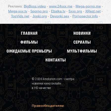
Реклама:
BigBoss.video
-
www.24xxx.me
-
Mega-porno.me
-
Mega-xxx.tv
-
5porno.pro
-
Ebalka.tv
-
5xxx.org
-
XRest.net
-
TopVids.net
-
Jopki.org
-
Devonki.sex
-
Pornosector.info
-
ГЛАВНАЯ
НОВИНКИ
ФИЛЬМЫ
СЕРИАЛЫ
ОЖИДАЕМЫЕ ПРЕМЬЕРЫ
МУЛЬТФИЛЬМЫ
КОНТАКТЫ
© 2026 kinolution.com - смотри
новинки кино онлайн
в HD качестве
Правообладателям