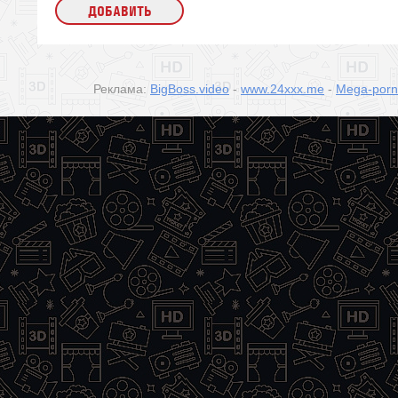
Реклама:
BigBoss.video
-
www.24xxx.me
-
Mega-por