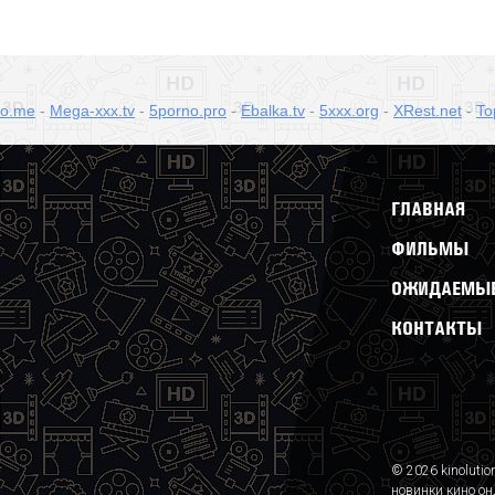
no.me
-
Mega-xxx.tv
-
5porno.pro
-
Ebalka.tv
-
5xxx.org
-
XRest.net
-
To
ГЛАВНАЯ
ФИЛЬМЫ
ОЖИДАЕМЫЕ
КОНТАКТЫ
© 2026 kinolutio
новинки кино он