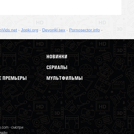
pVids.net
-
Jopki.org
-
Devonki.sex
-
Pornosector.info
-
НОВИНКИ
СЕРИАЛЫ
 ПРЕМЬЕРЫ
МУЛЬТФИЛЬМЫ
n.com - смотри
лайн