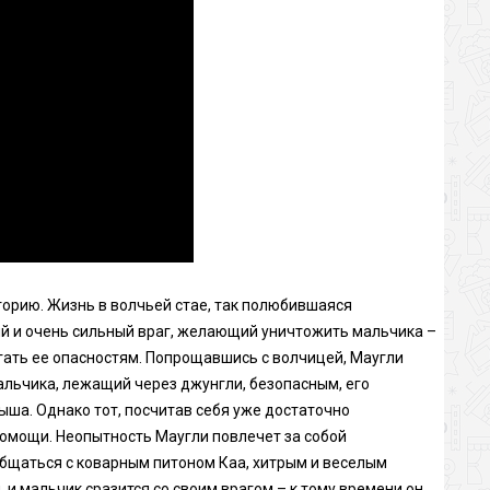
орию. Жизнь в волчьей стае, так полюбившаяся
ий и очень сильный враг, желающий уничтожить мальчика –
гать ее опасностям. Попрощавшись с волчицей, Маугли
альчика, лежащий через джунгли, безопасным, его
ыша. Однако тот, посчитав себя уже достаточно
помощи. Неопытность Маугли повлечет за собой
 общаться с коварным питоном Каа, хитрым и веселым
 и мальчик сразится со своим врагом – к тому времени он