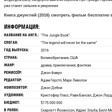
уже станет сильнее и увереннее.
Книга джунглей (2016) смотреть фильм бесплатно 
ИНФОРМАЦИЯ:
НАЗВАНИЕ НА АНГЛ.:
“The Jungle Book”
СЛОГАН:
“The legend will never be the same”
ГОД ВЫПУСКА:
2016
СТРАНА:
Великобритания, США
ЖАНР:
драма, приключения, фэнтези
РЕЖИССЁР:
Джон Фавро
РЕДАКТОР:
Адам Герстл, Марк Ливолси
КОМПОЗИТОР:
Джон Дебни
ХУДОЖНИК:
Кристофер Гласс, Рави Бансал, Джон Лорд Б
БЮДЖЕТ:
$175 000 000
В РОЛЯХ:
Скарлетт Йоханссон, Идрис Эльба, Билл М