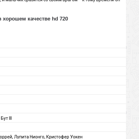
в хорошем качестве hd 720
ут III
юррей, Лупита Нионго, Кристофер Уокен