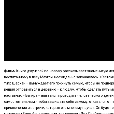
Фильм Книга джунглей по-новому рассказывает знаменитую ист
воспитанному в лесу Маугли, неожиданно закончилась. Жесток
тигр Шерхан – вынуждает его покинуть семью, чтобы не подвер
решил отправиться в деревню – к людям. Чтобы сделать путь м
наставник – Багира – вызвался проводить человеческого детен
самостоятельным, чтобы защищать себя самому, отказался от 
приключения и встречи, которые его многому научат. Он будет
медведем Балу, бандерлогами и их королем Луи. Пройдет время,